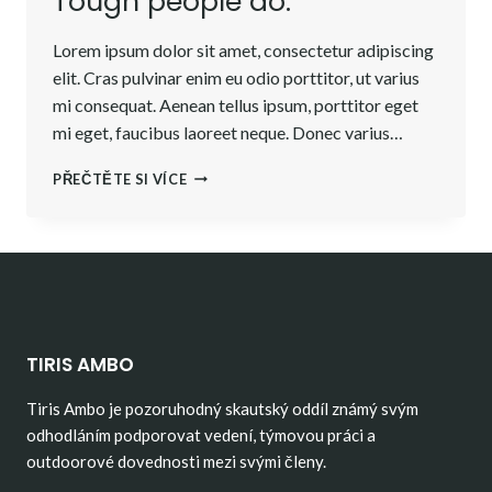
Tough people do.
Lorem ipsum dolor sit amet, consectetur adipiscing
elit. Cras pulvinar enim eu odio porttitor, ut varius
mi consequat. Aenean tellus ipsum, porttitor eget
mi eget, faucibus laoreet neque. Donec varius…
TOUGH
PŘEČTĚTE SI VÍCE
TIMES
DON’T
LAST.
TOUGH
PEOPLE
DO.
TIRIS AMBO
Tiris Ambo je pozoruhodný skautský oddíl známý svým
odhodláním podporovat vedení, týmovou práci a
outdoorové dovednosti mezi svými členy.