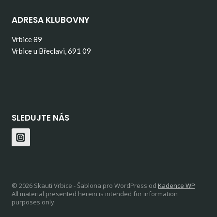
ADRESA KLUBOVNY
Vrbice 89
Vrbice u Břeclavi, 691 09
SLEDUJTE NÁS
© 2026 Skauti Vrbice - Šablona pro WordPress od
Kadence WP
All material presented herein is intended for information
purposes only.