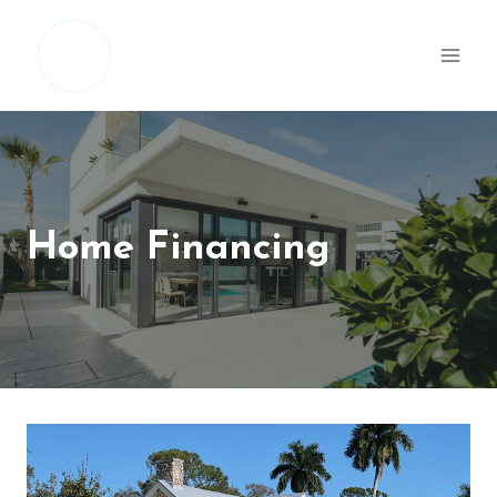
Přeskočit
na
obsah
Home Financing