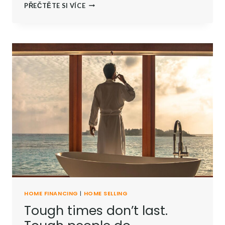
THE
PŘEČTĚTE SI VÍCE
BEST
INVESTMENT
ON
EARTH
IS
EARTH.
HOME FINANCING
|
HOME SELLING
Tough times don’t last.